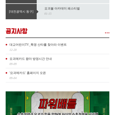
요괴볼 아카데미 페스티벌
[대전광역시 동구]
01-15
공지사항
대교어린이TV_특명 산타를 찾아라 이벤트
12-20
요괴메카드 왕마 방영시간 안내
09-09
'요괴메카드' 홈페이지 오픈
09-04