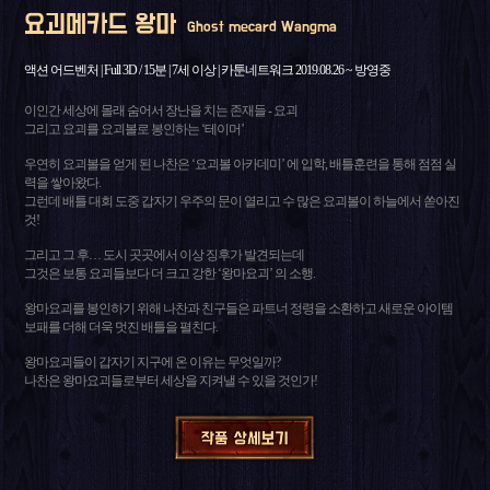
요괴메카드 왕마
Ghost mecard Wangma
액션 어드벤처 | Full 3D / 15분 | 7세 이상 | 카툰네트워크 2019.08.26 ~ 방영중
이인간 세상에 몰래 숨어서 장난을 치는 존재들 - 요괴
그리고 요괴를 요괴볼로 봉인하는 ‘테이머’
우연히 요괴볼을 얻게 된 나찬은 ‘요괴볼 아카데미’ 에 입학, 배틀훈련을 통해 점점 실
력을 쌓아왔다.
그런데 배틀 대회 도중 갑자기 우주의 문이 열리고 수 많은 요괴볼이 하늘에서 쏟아진
것!
그리고 그 후… 도시 곳곳에서 이상 징후가 발견되는데
그것은 보통 요괴들보다 더 크고 강한 ‘왕마요괴’ 의 소행.
왕마요괴를 봉인하기 위해 나찬과 친구들은 파트너 정령을 소환하고 새로운 아이템
보패를 더해 더욱 멋진 배틀을 펼친다.
왕마요괴들이 갑자기 지구에 온 이유는 무엇일까?
나찬은 왕마요괴들로부터 세상을 지켜낼 수 있을 것인가!