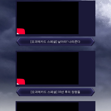
[요괴메카드 스페셜] 날아라! 나라콘다
[요괴메카드 스페셜] 10년 후의 정령들