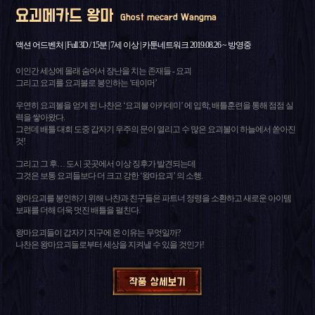
요괴메카드 왕마
Ghost mecard Wangma
액션 어드벤처 | Full 3D / 15분 | 7세 이상 | 카툰네트워크 2019.08.26 ~ 방영중
이인간 세상에 몰래 숨어서 장난을 치는 존재들 - 요괴
그리고 요괴를 요괴볼로 봉인하는 ‘테이머’
우연히 요괴볼을 얻게 된 나찬은 ‘요괴볼 아카데미’ 에 입학, 배틀훈련을 통해 점점 실
력을 쌓아왔다.
그런데 배틀 대회 도중 갑자기 우주의 문이 열리고 수 많은 요괴볼이 하늘에서 쏟아진
것!
그리고 그 후… 도시 곳곳에서 이상 징후가 발견되는데
그것은 보통 요괴들보다 더 크고 강한 ‘왕마요괴’ 의 소행.
왕마요괴를 봉인하기 위해 나찬과 친구들은 파트너 정령을 소환하고 새로운 아이템
보패를 더해 더욱 멋진 배틀을 펼친다.
왕마요괴들이 갑자기 지구에 온 이유는 무엇일까?
나찬은 왕마요괴들로부터 세상을 지켜낼 수 있을 것인가!