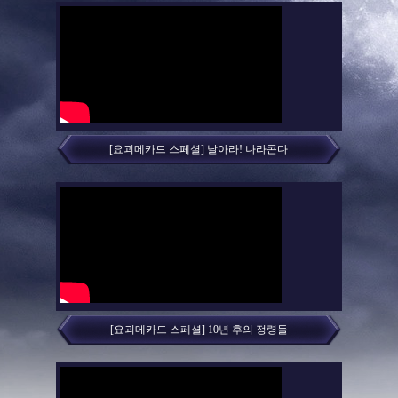
[요괴메카드 스페셜] 날아라! 나라콘다
[요괴메카드 스페셜] 10년 후의 정령들