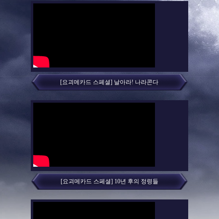
[요괴메카드 스페셜] 날아라! 나라콘다
[요괴메카드 스페셜] 10년 후의 정령들