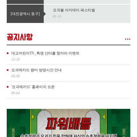
요괴볼 아카데미 페스티벌
[대전광역시 동구]
01-15
공지사항
대교어린이TV_특명 산타를 찾아라 이벤트
12-20
요괴메카드 왕마 방영시간 안내
09-09
'요괴메카드' 홈페이지 오픈
09-04