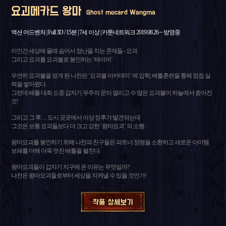
요괴메카드 왕마
Ghost mecard Wangma
액션 어드벤처 | Full 3D / 15분 | 7세 이상 | 카툰네트워크 2019.08.26 ~ 방영중
이인간 세상에 몰래 숨어서 장난을 치는 존재들 - 요괴
그리고 요괴를 요괴볼로 봉인하는 ‘테이머’
우연히 요괴볼을 얻게 된 나찬은 ‘요괴볼 아카데미’ 에 입학, 배틀훈련을 통해 점점 실
력을 쌓아왔다.
그런데 배틀 대회 도중 갑자기 우주의 문이 열리고 수 많은 요괴볼이 하늘에서 쏟아진
것!
그리고 그 후… 도시 곳곳에서 이상 징후가 발견되는데
그것은 보통 요괴들보다 더 크고 강한 ‘왕마요괴’ 의 소행.
왕마요괴를 봉인하기 위해 나찬과 친구들은 파트너 정령을 소환하고 새로운 아이템
보패를 더해 더욱 멋진 배틀을 펼친다.
왕마요괴들이 갑자기 지구에 온 이유는 무엇일까?
나찬은 왕마요괴들로부터 세상을 지켜낼 수 있을 것인가!